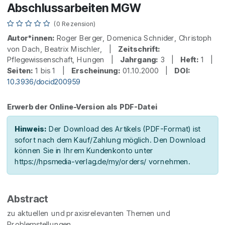
Abschlussarbeiten MGW
(0 Rezension)
Autor*innen:
Roger Berger, Domenica Schnider, Christoph
von Dach, Beatrix Mischler, |
Zeitschrift:
Pflegewissenschaft, Hungen |
Jahrgang:
3 |
Heft:
1 |
Seiten:
1 bis 1 |
Erscheinung:
01.10.2000 |
DOI:
10.3936/docid200959
Erwerb der Online-Version als PDF-Datei
Hinweis:
Der Download des Artikels (PDF-Format) ist
sofort nach dem Kauf/Zahlung möglich. Den Download
können Sie in Ihrem Kundenkonto unter
https://hpsmedia-verlag.de/my/orders/ vornehmen.
Abstract
zu aktuellen und praxisrelevanten Themen und
Problemstellungen