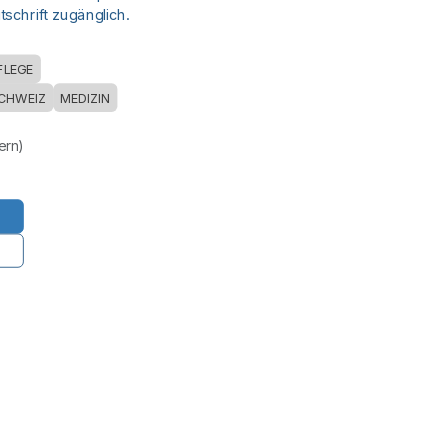
schrift zugänglich.
FLEGE
CHWEIZ
MEDIZIN
uern)