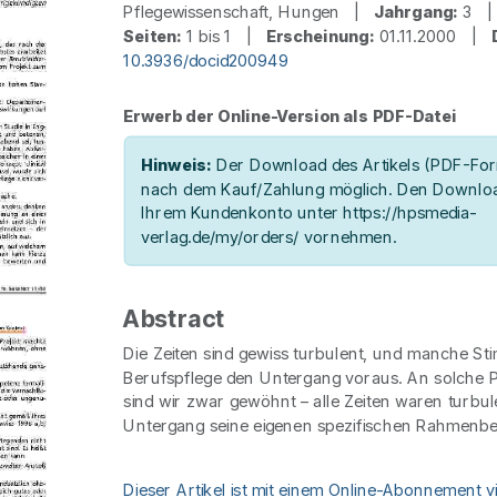
Pflegewissenschaft, Hungen |
Jahrgang:
3 
Seiten:
1 bis 1 |
Erscheinung:
01.11.2000 |
10.3936/docid200949
Erwerb der Online-Version als PDF-Datei
Hinweis:
Der Download des Artikels (PDF-Form
nach dem Kauf/Zahlung möglich. Den Downloa
Ihrem Kundenkonto unter https://hpsmedia-
verlag.de/my/orders/ vornehmen.
Abstract
Die Zeiten sind gewiss turbulent, und manche S
Berufspflege den Untergang voraus. An solche
sind wir zwar gewöhnt – alle Zeiten waren turbul
Untergang seine eigenen spezifischen Rahmenbed
Dieser Artikel ist mit einem Online-Abonnement v