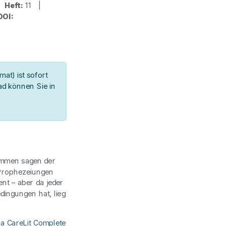
|
Heft:
11 |
DOI:
at) ist sofort
d können Sie in
timmen sagen der
 Prophezeiungen
ent – aber da jeder
ingungen hat, lieg
ia CareLit Complete