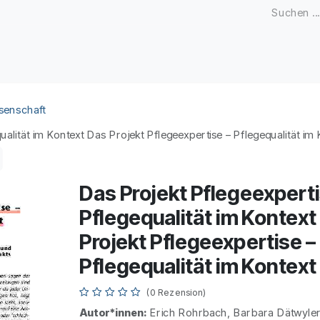
Zeitschriften
Open Access
Kongresse
Firmenku
senschaft
ualität im Kontext Das Projekt Pflegeexpertise – Pflegequalität im
Das Projekt Pflegeexperti
Pflegequalität im Kontext
Projekt Pflegeexpertise –
Pflegequalität im Kontext
(0 Rezension)
Autor*innen:
Erich Rohrbach, Barbara Dätwy