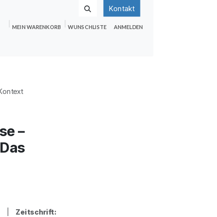
Kontakt
MEIN WARENKORB
WUNSCHLISTE
ANMELDEN
nden
Shop
Hilfe
Jobs
 Kontext
se –
 Das
ler |
Zeitschrift: