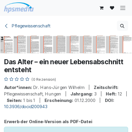
Zum Inhalt springen
Pflegewissenschaft
Das Alter – ein neuer Lebensabschnitt
entsteht
(0 Rezension)
Autor*innen:
Dr. Hans-Jürgen Wilhelm |
Zeitschrift:
Pflegewissenschaft, Hungen |
Jahrgang:
3 |
Heft:
12 |
Seiten:
1 bis 1 |
Erscheinung:
01.12.2000 |
DOI:
10.3936/docid200943
Erwerb der Online-Version als PDF-Datei