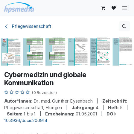
Zum Inhalt springen
Pflegewissenschaft
Cybermedizin und globale
Kommunikation
(0 Rezension)
Autor*innen:
Dr. med. Gunther Eysenbach |
Zeitschrift:
Pflegewissenschaft, Hungen |
Jahrgang:
4 |
Heft:
5 |
Seiten:
1 bis 1 |
Erscheinung:
01.05.2001 |
DOI:
10.3936/docid200914