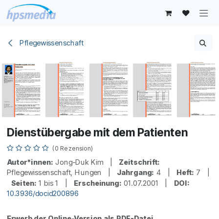
Zum Inhalt springen
Pflegewissenschaft
Dienstübergabe mit dem Patienten
(0 Rezension)
Autor*innen:
Jong-Duk Kim |
Zeitschrift:
Pflegewissenschaft, Hungen |
Jahrgang:
4 |
Heft:
7 |
Seiten:
1 bis 1 |
Erscheinung:
01.07.2001 |
DOI:
10.3936/docid200896
Erwerb der Online-Version als PDF-Datei