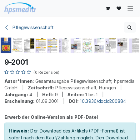
Zum Inhalt springen
Pflegewissenschaft
9-2001
(0 Rezension)
Autor*innen:
Gesamtausgabe Pflegewissenschaft, hpsmedia
GmbH |
Zeitschrift:
Pflegewissenschaft, Hungen |
Jahrgang:
4 |
Heft:
9 |
Seiten:
1 bis 1 |
Erscheinung:
01.09.2001 |
DOI:
10.3936/docid200884
Erwerb der Online-Version als PDF-Datei
Hinweis:
Der Download des Artikels (PDF-Format) ist
sofort nach dem Kauf/Zahlung möglich. Den Download