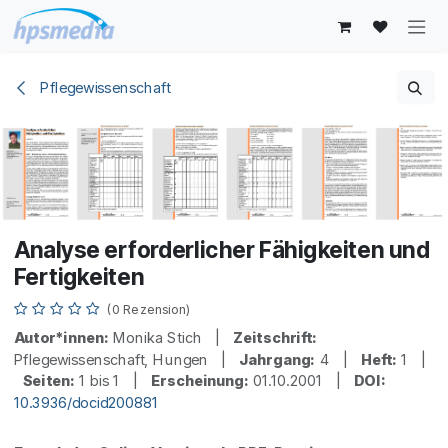
Zum Inhalt springen
Pflegewissenschaft
Analyse erforderlicher Fähigkeiten und
Fertigkeiten
(0 Rezension)
Autor*innen:
Monika Stich |
Zeitschrift:
Pflegewissenschaft, Hungen |
Jahrgang:
4 |
Heft:
1 |
Seiten:
1 bis 1 |
Erscheinung:
01.10.2001 |
DOI:
10.3936/docid200881