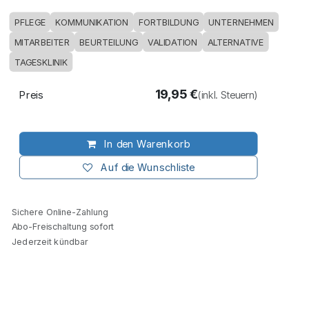
PFLEGE
KOMMUNIKATION
FORTBILDUNG
UNTERNEHMEN
MITARBEITER
BEURTEILUNG
VALIDATION
ALTERNATIVE
TAGESKLINIK
19,95
€
Preis
(inkl. Steuern)
In den Warenkorb
Auf die Wunschliste
Sichere Online-Zahlung
Abo-Freischaltung sofort
Jederzeit kündbar