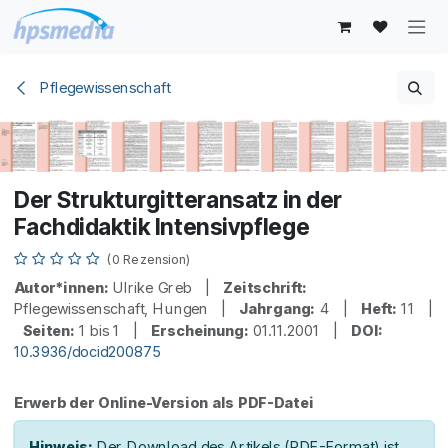
Zum Inhalt springen
Pflegewissenschaft
Der Strukturgitteransatz in der
Fachdidaktik Intensivpflege
(0 Rezension)
Autor*innen:
Ulrike Greb |
Zeitschrift:
Pflegewissenschaft, Hungen |
Jahrgang:
4 |
Heft:
11 |
Seiten:
1 bis 1 |
Erscheinung:
01.11.2001 |
DOI:
10.3936/docid200875
Erwerb der Online-Version als PDF-Datei
Hinweis:
Der Download des Artikels (PDF-Format) ist