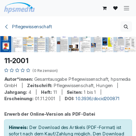
Zum Inhalt springen
Pflegewissenschaft
11-2001
(0 Rezension)
Autor*innen:
Gesamtausgabe Pflegewissenschaft, hpsmedia
GmbH |
Zeitschrift:
Pflegewissenschaft, Hungen |
Jahrgang:
4 |
Heft:
11 |
Seiten:
1 bis 1 |
Erscheinung:
01.11.2001 |
DOI:
10.3936/docid200871
Erwerb der Online-Version als PDF-Datei
Hinweis:
Der Download des Artikels (PDF-Format) ist
sofort nach dem Kauf/Zahlung möglich. Den Download