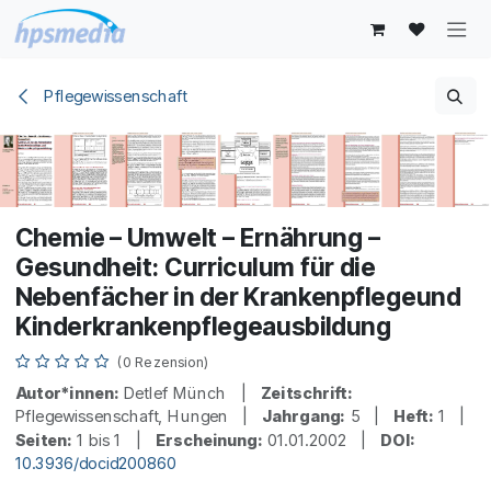
Zum Inhalt springen
Pflegewissenschaft
Chemie – Umwelt – Ernährung –
Gesundheit: Curriculum für die
Nebenfächer in der Krankenpflegeund
Kinderkrankenpflegeausbildung
(0 Rezension)
Autor*innen:
Detlef Münch |
Zeitschrift:
Pflegewissenschaft, Hungen |
Jahrgang:
5 |
Heft:
1 |
Seiten:
1 bis 1 |
Erscheinung:
01.01.2002 |
DOI:
10.3936/docid200860