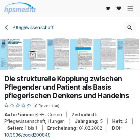
Zum Inhalt springen
Pflegewissenschaft
Die strukturelle Kopplung zwischen
Pflegender und Patient als Basis
pflegerischen Denkens und Handelns
(0 Rezension)
Autor*innen:
K.-H. Grimm |
Zeitschrift:
Pflegewissenschaft, Hungen |
Jahrgang:
5 |
Heft:
2 |
Seiten:
1 bis 1 |
Erscheinung:
01.02.2002 |
DOI:
10.3936/docid200848