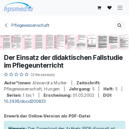
Zum Inhalt springen
Pflegewissenschaft
Der Einsatz der didaktischen Fallstudie
im Pflegeunterricht
(0 Rezension)
Autor*innen:
Alexandra Mutter |
Zeitschrift:
Pflegewissenschaft, Hungen |
Jahrgang:
5 |
Heft:
5 |
Seiten:
1 bis 1 |
Erscheinung:
01.05.2002 |
DOI:
10.3936/docid200833
Erwerb der Online-Version als PDF-Datei
Hinweis:
Der Download des Artikels (PDF-Format) ist