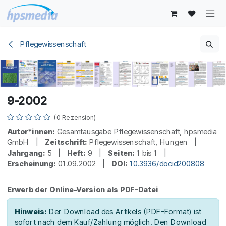
Zum Inhalt springen
Pflegewissenschaft
9-2002
(0 Rezension)
Autor*innen:
Gesamtausgabe Pflegewissenschaft, hpsmedia
GmbH |
Zeitschrift:
Pflegewissenschaft, Hungen |
Jahrgang:
5 |
Heft:
9 |
Seiten:
1 bis 1 |
Erscheinung:
01.09.2002 |
DOI:
10.3936/docid200808
Erwerb der Online-Version als PDF-Datei
Hinweis:
Der Download des Artikels (PDF-Format) ist
sofort nach dem Kauf/Zahlung möglich. Den Download