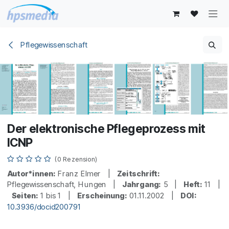
Zum Inhalt springen
Pflegewissenschaft
Der elektronische Pflegeprozess mit
ICNP
(0 Rezension)
Autor*innen:
Franz Elmer |
Zeitschrift:
Pflegewissenschaft, Hungen |
Jahrgang:
5 |
Heft:
11 |
Seiten:
1 bis 1 |
Erscheinung:
01.11.2002 |
DOI:
10.3936/docid200791