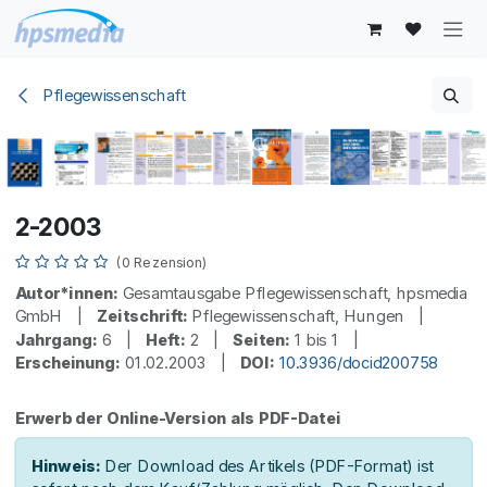
Zum Inhalt springen
Pflegewissenschaft
2-2003
(0 Rezension)
Autor*innen:
Gesamtausgabe Pflegewissenschaft, hpsmedia
GmbH |
Zeitschrift:
Pflegewissenschaft, Hungen |
Jahrgang:
6 |
Heft:
2 |
Seiten:
1 bis 1 |
Erscheinung:
01.02.2003 |
DOI:
10.3936/docid200758
Erwerb der Online-Version als PDF-Datei
Hinweis:
Der Download des Artikels (PDF-Format) ist