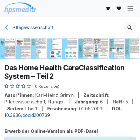
Zum Inhalt springen
Pflegewissenschaft
Das Home Health CareClassification
System – Teil 2
(0 Rezension)
Autor*innen:
Karl-Heinz Grimm |
Zeitschrift:
Pflegewissenschaft, Hungen |
Jahrgang:
6 |
Heft:
5 |
Seiten:
1 bis 1 |
Erscheinung:
01.05.2003 |
DOI:
10.3936/docid200739
Erwerb der Online-Version als PDF-Datei