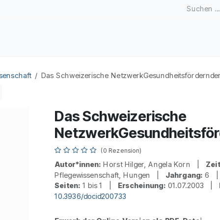
Zeitschriften
Open Access
Kongresse
Firmenku
senschaft
Das Schweizerische NetzwerkGesundheitsfördernde
Das Schweizerische
NetzwerkGesundheitsför
(0 Rezension)
Autor*innen:
Horst Hilger, Angela Korn |
Zeit
Pflegewissenschaft, Hungen |
Jahrgang:
6 
Seiten:
1 bis 1 |
Erscheinung:
01.07.2003 |
10.3936/docid200733