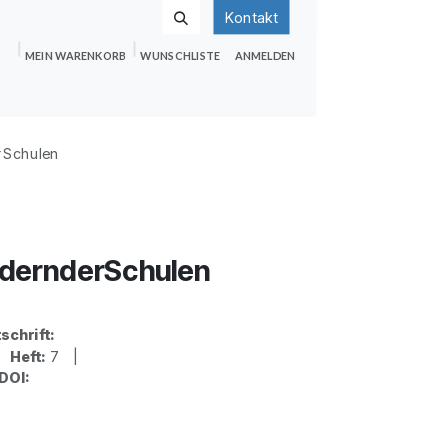
Kontakt
MEIN WARENKORB
WUNSCHLISTE
ANMELDEN
nden
Shop
Hilfe
Jobs
rSchulen
dernderSchulen
schrift:
|
Heft:
7 |
DOI: