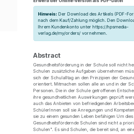
Erwerb der Online-Version als PDF-Datei
Hinweis:
Der Download des Artikels (PDF-Form
nach dem Kauf/Zahlung möglich. Den Downloa
Ihrem Kundenkonto unter https://hpsmedia-
verlag.de/my/orders/ vornehmen.
Abstract
Gesundheitsförderung in der Schule soll nicht he
Schulen zusätzliche Aufgaben übernehmen müs
sich der Schulalltag an den Prinzipien der Gesu
orientiert. Mitmachen sollen alle an und in der Sc
Personen. Die in der Schule getroffenen Entsche
ihre gesundheitlichen Auswirkungen geprüft wer
auch das Anbieten von befriedigenden Arbeitsb
SchülerInnen soll sie Anregungen und Kompetenz
sie zu einem gesunden Leben befähigen Um dies
Gesundheitsfördernde Schulen sind nicht a prior
Schulen". Es sind Schulen, die bereit sind, an ei