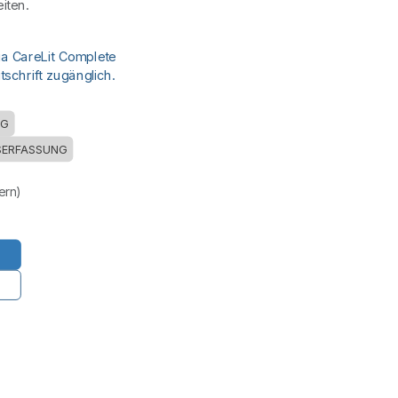
iten.
ia CareLit Complete
schrift zugänglich.
NG
SERFASSUNG
uern)