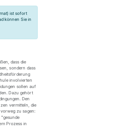
at) ist sofort
d können Sie in
ißen, dass die
sen, sondern dass
ndheitsförderung
hule involvierten
idungen sollen auf
den. Dazu gehört
edingungen. Den
en vermitteln, die
 vorweg zu sagen:
i "gesunde
nem Prozess in