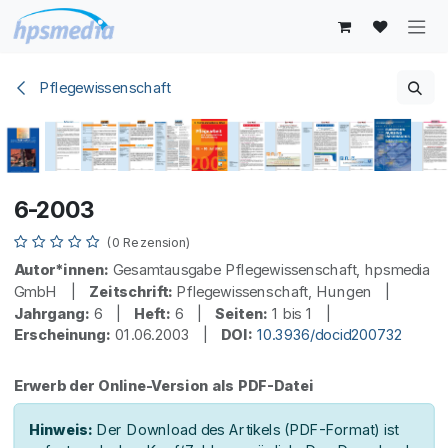
Zum Inhalt springen
Pflegewissenschaft
6-2003
(0 Rezension)
Autor*innen:
Gesamtausgabe Pflegewissenschaft, hpsmedia
GmbH |
Zeitschrift:
Pflegewissenschaft, Hungen |
Jahrgang:
6 |
Heft:
6 |
Seiten:
1 bis 1 |
Erscheinung:
01.06.2003 |
DOI:
10.3936/docid200732
Erwerb der Online-Version als PDF-Datei
Hinweis:
Der Download des Artikels (PDF-Format) ist