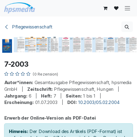
Zum Inhalt springen
Pflegewissenschaft
7-2003
(0 Rezension)
Autor*innen:
Gesamtausgabe Pflegewissenschaft, hpsmedia
GmbH |
Zeitschrift:
Pflegewissenschaft, Hungen |
Jahrgang:
6 |
Heft:
7 |
Seiten:
1 bis 1 |
Erscheinung:
01.07.2003 |
DOI:
10.2003/05.02.2004
Erwerb der Online-Version als PDF-Datei
Hinweis:
Der Download des Artikels (PDF-Format) ist