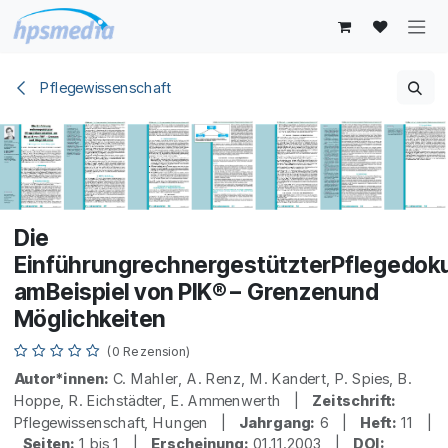
Zum Inhalt springen
Pflegewissenschaft
Die
EinführungrechnergestützterPflegedok
amBeispiel von PIK® – Grenzenund
Möglichkeiten
(0 Rezension)
Autor*innen:
C. Mahler, A. Renz, M. Kandert, P. Spies, B.
Hoppe, R. Eichstädter, E. Ammenwerth |
Zeitschrift:
Pflegewissenschaft, Hungen |
Jahrgang:
6 |
Heft:
11 |
Seiten:
1 bis 1 |
Erscheinung:
01.11.2003 |
DOI: