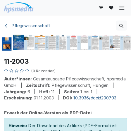
Zum Inhalt springen
Pflegewissenschaft
11-2003
(0 Rezension)
Autor*innen:
Gesamtausgabe Pflegewissenschaft, hpsmedia
GmbH |
Zeitschrift:
Pflegewissenschaft, Hungen |
Jahrgang:
6 |
Heft:
11 |
Seiten:
1 bis 1 |
Erscheinung:
01.11.2003 |
DOI:
10.3936/docid200703
Erwerb der Online-Version als PDF-Datei
Hinweis:
Der Download des Artikels (PDF-Format) ist