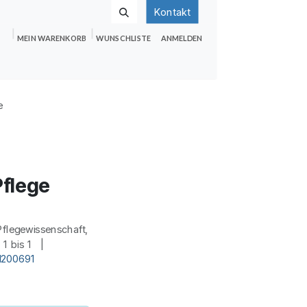
Kontakt
MEIN WARENKORB
WUNSCHLISTE
ANMELDEN
nden
Shop
Hilfe
Jobs
e
Pflege
flegewissenschaft,
:
1 bis 1 |
d200691