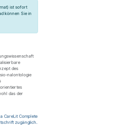
at) ist sofort
d können Sie in
lungswissenschaft
alisierbare
nzept des
io-nalontologie
s
rientiertes
wohl das der
ia CareLit Complete
schrift zugänglich.