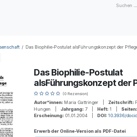
Zeitschriften
Open Access
Kongresse
Firmenku
senschaft
Das Biophilie-Postulat alsFührungskonzept der Pfleg
Das Biophilie-Postulat
alsFührungskonzept der 
(0 Rezension)
Autor*innen:
Maria Gattringer |
Zeitschrift:
P
Hungen |
Jahrgang:
7 |
Heft:
1 |
Seiten
Erscheinung:
01.01.2004 |
DOI:
10.3936/doci
Erwerb der Online-Version als PDF-Datei