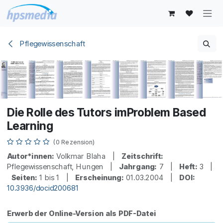
Zum Inhalt springen
Pflegewissenschaft
Die Rolle des Tutors imProblem Based
Learning
(0 Rezension)
Autor*innen:
Volkmar Blaha |
Zeitschrift:
Pflegewissenschaft, Hungen |
Jahrgang:
7 |
Heft:
3 |
Seiten:
1 bis 1 |
Erscheinung:
01.03.2004 |
DOI:
10.3936/docid200681
Erwerb der Online-Version als PDF-Datei