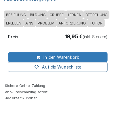
BEZIEHUNG
BILDUNG
GRUPPE
LERNEN
BETREUUNG
ERLEBEN
AINS
PROBLEM
ANFORDERUNG
TUTOR
19,95
€
Preis
(inkl. Steuern)
In den Warenkorb
Auf die Wunschliste
Sichere Online-Zahlung
Abo-Freischaltung sofort
Jederzeit kündbar