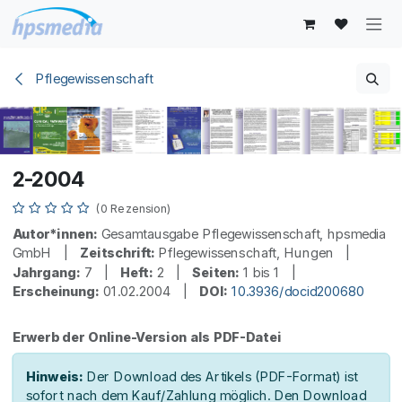
Zum Inhalt springen
Pflegewissenschaft
2-2004
(0 Rezension)
Autor*innen:
Gesamtausgabe Pflegewissenschaft, hpsmedia
GmbH |
Zeitschrift:
Pflegewissenschaft, Hungen |
Jahrgang:
7 |
Heft:
2 |
Seiten:
1 bis 1 |
Erscheinung:
01.02.2004 |
DOI:
10.3936/docid200680
Erwerb der Online-Version als PDF-Datei
Hinweis:
Der Download des Artikels (PDF-Format) ist
sofort nach dem Kauf/Zahlung möglich. Den Download