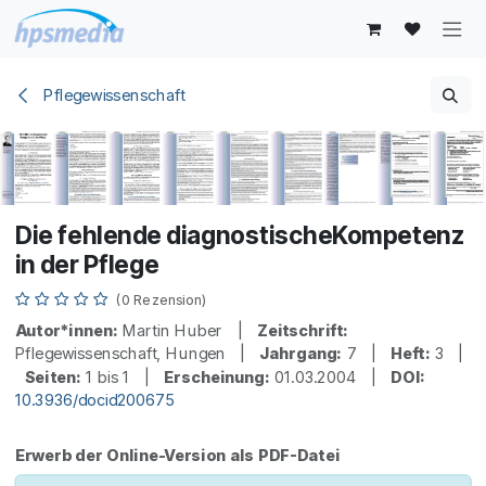
Zum Inhalt springen
Pflegewissenschaft
Die fehlende diagnostischeKompetenz
in der Pflege
(0 Rezension)
Autor*innen:
Martin Huber |
Zeitschrift:
Pflegewissenschaft, Hungen |
Jahrgang:
7 |
Heft:
3 |
Seiten:
1 bis 1 |
Erscheinung:
01.03.2004 |
DOI:
10.3936/docid200675
Erwerb der Online-Version als PDF-Datei