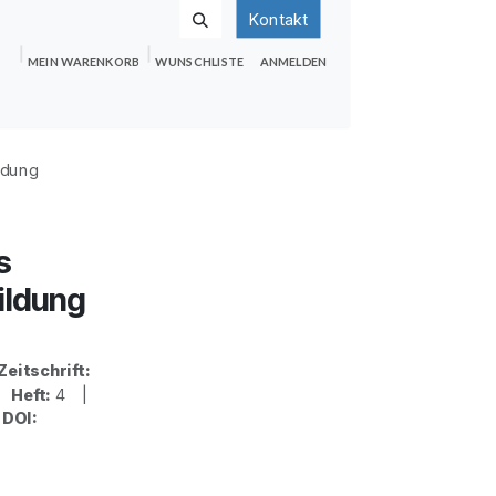
Kontakt
MEIN WARENKORB
WUNSCHLISTE
ANMELDEN
nden
Shop
Hilfe
Jobs
ldung
s
ildung
Zeitschrift:
|
Heft:
4 |
|
DOI: