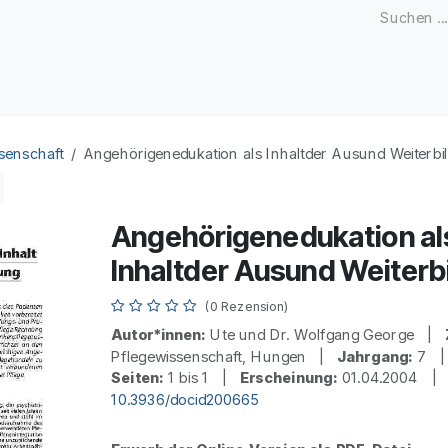
Zeitschriften
Open Access
Kongresse
Firmenku
senschaft
Angehörigenedukation als Inhaltder Ausund Weiterbi
Angehörigenedukation al
Inhaltder Ausund Weiterb
(0 Rezension)
Autor*innen:
Ute und Dr. Wolfgang George |
Pflegewissenschaft, Hungen |
Jahrgang:
7 
Seiten:
1 bis 1 |
Erscheinung:
01.04.2004 
10.3936/docid200665