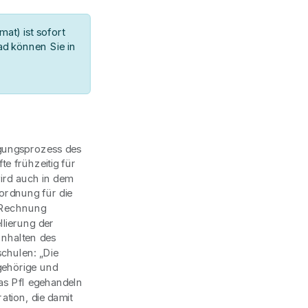
at) ist sofort
d können Sie in
gungsprozess des
te frühzeitig für
wird auch in dem
ordnung für die
e Rechnung
lierung der
Inhalten des
chulen: „Die
gehörige und
as Pfl egehandeln
ation, die damit