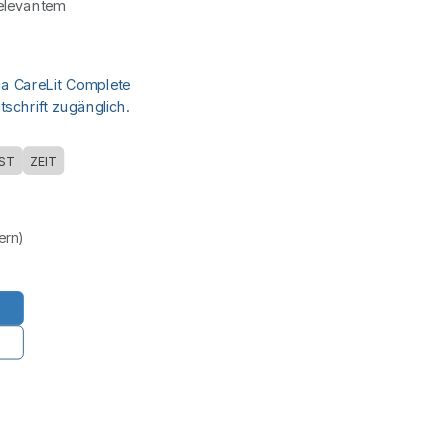
elevantem
ia CareLit Complete
schrift zugänglich.
ST
ZEIT
uern)