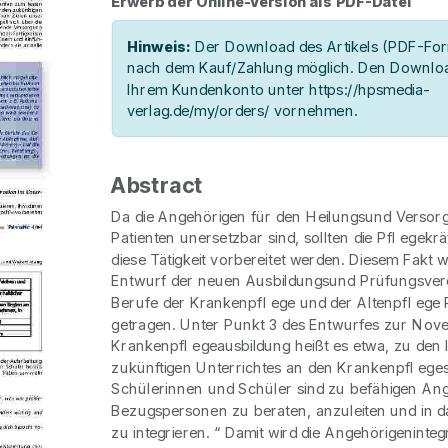
Erwerb der Online-Version als PDF-Datei
Hinweis:
Der Download des Artikels (PDF-Form
nach dem Kauf/Zahlung möglich. Den Downloa
Ihrem Kundenkonto unter https://hpsmedia-
verlag.de/my/orders/ vornehmen.
Abstract
Da die Angehörigen für den Heilungsund Versor
Patienten unersetzbar sind, sollten die Pfl egekräf
diese Tätigkeit vorbereitet werden. Diesem Fakt 
Entwurf der neuen Ausbildungsund Prüfungsver
Berufe der Krankenpfl ege und der Altenpfl eg
getragen. Unter Punkt 3 des Entwurfes zur Novel
Krankenpfl egeausbildung heißt es etwa, zu den 
zukünftigen Unterrichtes an den Krankenpfl eges
Schülerinnen und Schüler sind zu befähigen An
Bezugspersonen zu beraten, anzuleiten und in d
zu integrieren. “ Damit wird die Angehörigenintegr