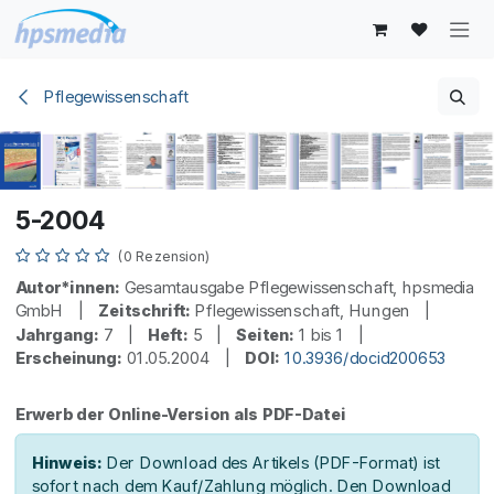
Zum Inhalt springen
Pflegewissenschaft
5-2004
(0 Rezension)
Autor*innen:
Gesamtausgabe Pflegewissenschaft, hpsmedia
GmbH |
Zeitschrift:
Pflegewissenschaft, Hungen |
Jahrgang:
7 |
Heft:
5 |
Seiten:
1 bis 1 |
Erscheinung:
01.05.2004 |
DOI:
10.3936/docid200653
Erwerb der Online-Version als PDF-Datei
Hinweis:
Der Download des Artikels (PDF-Format) ist
sofort nach dem Kauf/Zahlung möglich. Den Download