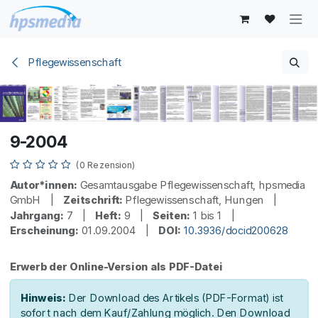
Zum Inhalt springen
Pflegewissenschaft
9-2004
(0 Rezension)
Autor*innen:
Gesamtausgabe Pflegewissenschaft, hpsmedia
GmbH |
Zeitschrift:
Pflegewissenschaft, Hungen |
Jahrgang:
7 |
Heft:
9 |
Seiten:
1 bis 1 |
Erscheinung:
01.09.2004 |
DOI:
10.3936/docid200628
Erwerb der Online-Version als PDF-Datei
Hinweis:
Der Download des Artikels (PDF-Format) ist
sofort nach dem Kauf/Zahlung möglich. Den Download