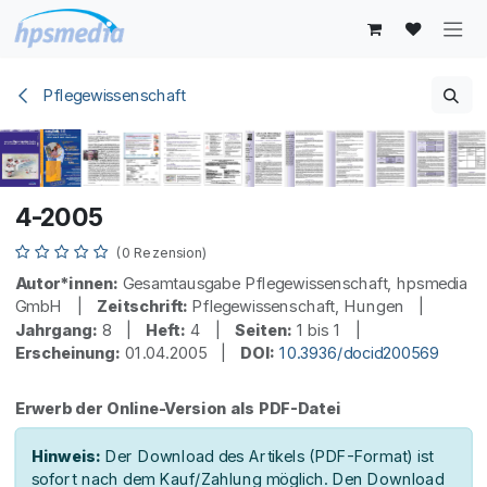
Zum Inhalt springen
Pflegewissenschaft
4-2005
(0 Rezension)
Autor*innen:
Gesamtausgabe Pflegewissenschaft, hpsmedia
GmbH |
Zeitschrift:
Pflegewissenschaft, Hungen |
Jahrgang:
8 |
Heft:
4 |
Seiten:
1 bis 1 |
Erscheinung:
01.04.2005 |
DOI:
10.3936/docid200569
Erwerb der Online-Version als PDF-Datei
Hinweis:
Der Download des Artikels (PDF-Format) ist
sofort nach dem Kauf/Zahlung möglich. Den Download