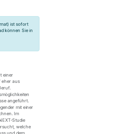
at) ist sofort
d können Sie in
t einer
 eher aus
eruf.
smöglichkeiten
sse angeführt.
egender mit einer
chnen. Im
 NEXT-Studie
ersucht, welche
uss und dem