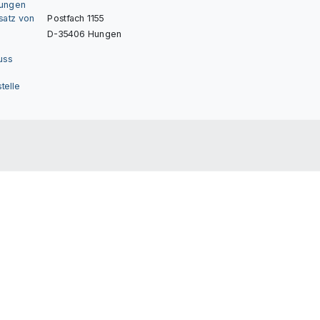
gungen
nsatz von
Postfach 1155
D-35406 Hungen
uss
telle