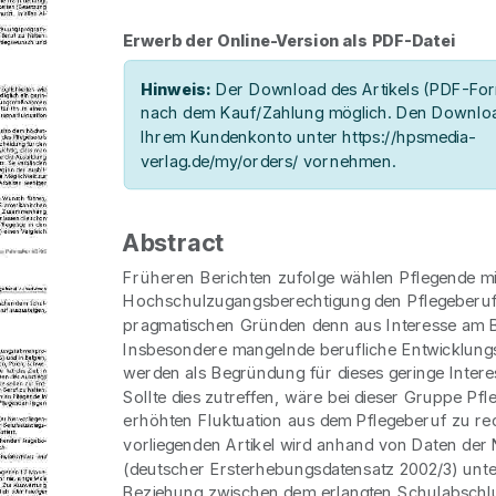
Erwerb der Online-Version als PDF-Datei
Hinweis:
Der Download des Artikels (PDF-Form
nach dem Kauf/Zahlung möglich. Den Downloa
Ihrem Kundenkonto unter https://hpsmedia-
verlag.de/my/orders/ vornehmen.
Abstract
Früheren Berichten zufolge wählen Pflegende mi
Hochschulzugangsberechtigung den Pflegeberuf
pragmatischen Gründen denn aus Interesse am B
Insbesondere mangelnde berufliche Entwicklung
werden als Begründung für dieses geringe Intere
Sollte dies zutreffen, wäre bei dieser Gruppe Pfl
erhöhten Fluktuation aus dem Pflegeberuf zu re
vorliegenden Artikel wird anhand von Daten der
(deutscher Ersterhebungsdatensatz 2002/3) unt
Beziehung zwischen dem erlangten Schulabschl