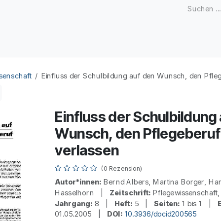
Zeitschriften
Open Access
Kongresse
Firmenku
senschaft
Einfluss der Schulbildung auf den Wunsch, den Pfle
Einfluss der Schulbildung
Wunsch, den Pflegeberuf
verlassen
(0 Rezension)
Autor*innen:
Bernd Albers, Martina Borger, Ha
Hasselhorn |
Zeitschrift:
Pflegewissenschaf
Jahrgang:
8 |
Heft:
5 |
Seiten:
1 bis 1 |
01.05.2005 |
DOI:
10.3936/docid200565