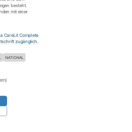
igen besteht.
nden mit einer
ia CareLit Complete
schrift zugänglich.
L
NATIONAL
uern)