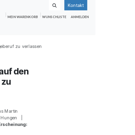
Kontakt
MEIN WARENKORB
WUNSCHLISTE
ANMELDEN
nden
Shop
Hilfe
Jobs
geberuf zu verlassen
 auf den
 zu
ns Martin
t, Hungen |
Erscheinung: