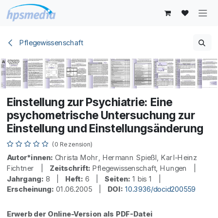
Zum Inhalt springen
Pflegewissenschaft
Einstellung zur Psychiatrie: Eine
psychometrische Untersuchung zur
Einstellung und Einstellungsänderung
(0 Rezension)
Autor*innen:
Christa Mohr, Hermann Spießl, Karl-Heinz
Fichtner |
Zeitschrift:
Pflegewissenschaft, Hungen |
Jahrgang:
8 |
Heft:
6 |
Seiten:
1 bis 1 |
Erscheinung:
01.06.2005 |
DOI:
10.3936/docid200559
Erwerb der Online-Version als PDF-Datei