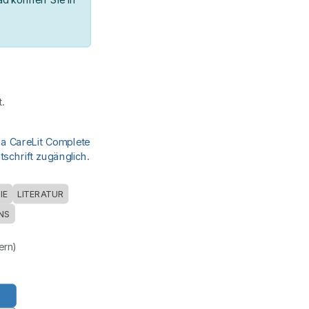
.
ia CareLit Complete
schrift zugänglich.
IE
LITERATUR
INS
uern)