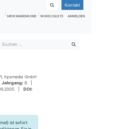
Kontakt
MEIN WARENKORB
WUNSCHLISTE
ANMELDEN
nden
Shop
Hilfe
Jobs
ft, hpsmedia GmbH
|
Jahrgang:
8 |
09.2005 |
DOI:
at) ist sofort
d können Sie in