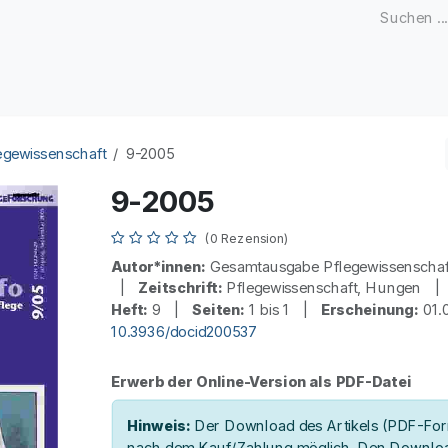
Zeitschriften
Open Access
Kongresse
Firmenku
egewissenschaft
9-2005
9-2005
(0 Rezension)
Autor*innen:
Gesamtausgabe Pflegewissenscha
|
Zeitschrift:
Pflegewissenschaft, Hungen 
Heft:
9 |
Seiten:
1 bis 1 |
Erscheinung:
01.
10.3936/docid200537
Erwerb der Online-Version als PDF-Datei
Hinweis:
Der Download des Artikels (PDF-Form
nach dem Kauf/Zahlung möglich. Den Downloa