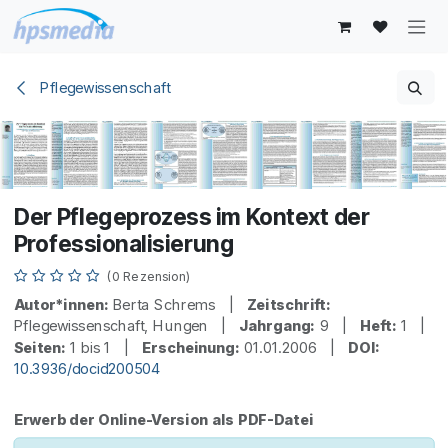
Zum Inhalt springen
Pflegewissenschaft
Der Pflegeprozess im Kontext der
Professionalisierung
(0 Rezension)
Autor*innen:
Berta Schrems |
Zeitschrift:
Pflegewissenschaft, Hungen |
Jahrgang:
9 |
Heft:
1 |
Seiten:
1 bis 1 |
Erscheinung:
01.01.2006 |
DOI:
10.3936/docid200504
Erwerb der Online-Version als PDF-Datei