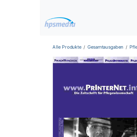
Zum Inhalt springen
Home
Datenbanken
Alle Produkte
Gesamtausgaben
Pfl