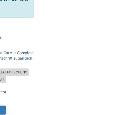
.
ia CareLit Complete
schrift zugänglich.
LEGEFORSCHUNG
RE
uern)