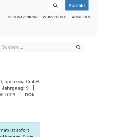
Kontakt
MEIN WARENKORB
WUNSCHLISTE
ANMELDEN
nden
Shop
Hilfe
Jobs
ft, hpsmedia GmbH
|
Jahrgang:
9 |
06.2006 |
DOI:
at) ist sofort
d können Sie in