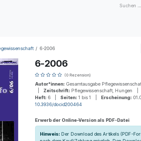
Zeitschriften
Open Access
Kongresse
Firmenku
egewissenschaft
6-2006
6-2006
(0 Rezension)
Autor*innen:
Gesamtausgabe Pflegewissenscha
|
Zeitschrift:
Pflegewissenschaft, Hungen 
Heft:
6 |
Seiten:
1 bis 1 |
Erscheinung:
01.
10.3936/docid200464
Erwerb der Online-Version als PDF-Datei
Hinweis:
Der Download des Artikels (PDF-Form
nach dem Kauf/Zahlung möglich. Den Downloa