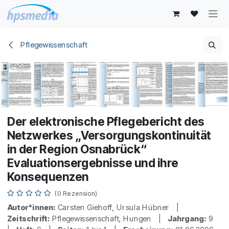
Zum Inhalt springen
Pflegewissenschaft
Der elektronische Pflegebericht des
Netzwerkes „Versorgungskontinuität
in der Region Osnabrück“
Evaluationsergebnisse und ihre
Konsequenzen
(0 Rezension)
Autor*innen:
Carsten Giehoff, Ursula Hübner |
Zeitschrift:
Pflegewissenschaft, Hungen |
Jahrgang:
9