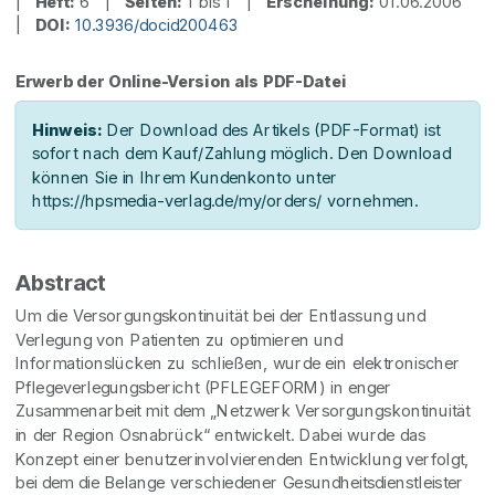
|
Heft:
6 |
Seiten:
1 bis 1 |
Erscheinung:
01.06.2006
|
DOI:
10.3936/docid200463
Erwerb der Online-Version als PDF-Datei
Hinweis:
Der Download des Artikels (PDF-Format) ist
sofort nach dem Kauf/Zahlung möglich. Den Download
können Sie in Ihrem Kundenkonto unter
https://hpsmedia-verlag.de/my/orders/ vornehmen.
Abstract
Um die Versorgungskontinuität bei der Entlassung und
Verlegung von Patienten zu optimieren und
Informationslücken zu schließen, wurde ein elektronischer
Pflegeverlegungsbericht (PFLEGEFORM) in enger
Zusammenarbeit mit dem „Netzwerk Versorgungskontinuität
in der Region Osnabrück“ entwickelt. Dabei wurde das
Konzept einer benutzerinvolvierenden Entwicklung verfolgt,
bei dem die Belange verschiedener Gesundheitsdienstleister