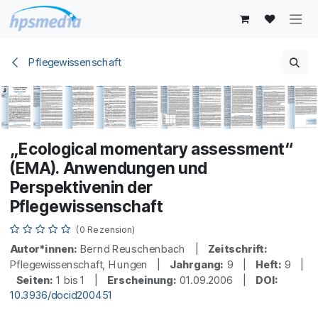
Zum Inhalt springen
Pflegewissenschaft
„Ecological momentary assessment“
(EMA). Anwendungen und
Perspektivenin der
Pflegewissenschaft
(0 Rezension)
Autor*innen:
Bernd Reuschenbach |
Zeitschrift:
Pflegewissenschaft, Hungen |
Jahrgang:
9 |
Heft:
9 |
Seiten:
1 bis 1 |
Erscheinung:
01.09.2006 |
DOI:
10.3936/docid200451