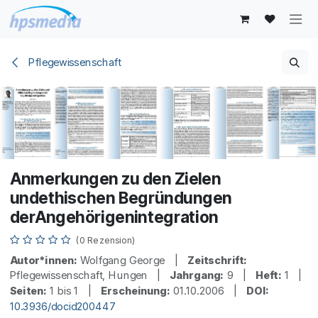
Zum Inhalt springen
Pflegewissenschaft
Anmerkungen zu den Zielen
undethischen Begründungen
derAngehörigenintegration
(0 Rezension)
Autor*innen:
Wolfgang George |
Zeitschrift:
Pflegewissenschaft, Hungen |
Jahrgang:
9 |
Heft:
1 |
Seiten:
1 bis 1 |
Erscheinung:
01.10.2006 |
DOI:
10.3936/docid200447