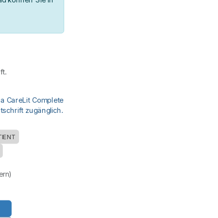
t.
ia CareLit Complete
schrift zugänglich.
TIENT
uern)