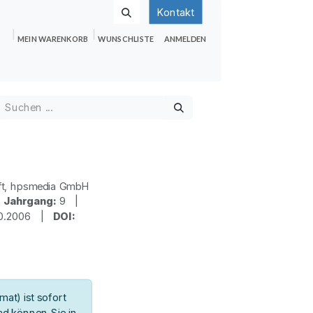
Kontakt
MEIN WARENKORB
WUNSCHLISTE
ANMELDEN
nden
Shop
Hilfe
Jobs
ft, hpsmedia GmbH
|
Jahrgang:
9 |
10.2006 |
DOI:
at) ist sofort
d können Sie in