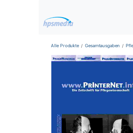
Zum Inhalt springen
Home
Datenbanken
Alle Produkte
Gesamtausgaben
Pfl