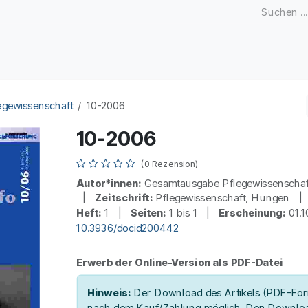
Zeitschriften
Open Access
Kongresse
Firmenku
egewissenschaft
10-2006
10-2006
(0 Rezension)
Autor*innen:
Gesamtausgabe Pflegewissenscha
|
Zeitschrift:
Pflegewissenschaft, Hungen 
Heft:
1 |
Seiten:
1 bis 1 |
Erscheinung:
01.
10.3936/docid200442
Erwerb der Online-Version als PDF-Datei
Hinweis:
Der Download des Artikels (PDF-Form
nach dem Kauf/Zahlung möglich. Den Downloa