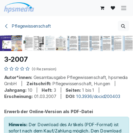
Zum Inhalt springen
Pflegewissenschaft
3-2007
(0 Rezension)
Autor*innen:
Gesamtausgabe Pflegewissenschaft, hpsmedia
GmbH |
Zeitschrift:
Pflegewissenschaft, Hungen |
Jahrgang:
10 |
Heft:
3 |
Seiten:
1 bis 1 |
Erscheinung:
01.03.2007 |
DOI:
10.3936/docid200403
Erwerb der Online-Version als PDF-Datei
Hinweis:
Der Download des Artikels (PDF-Format) ist
sofort nach dem Kauf/Zahlung möglich. Den Download