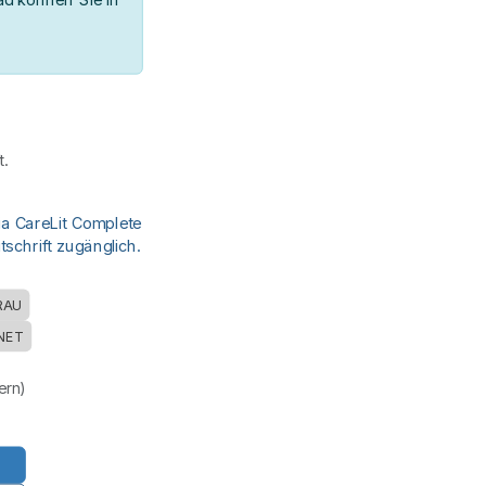
.
ia CareLit Complete
schrift zugänglich.
RAU
NET
uern)