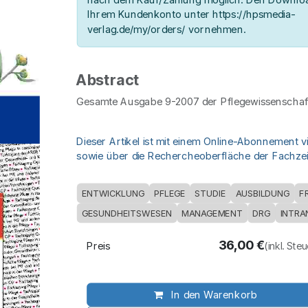
Ihrem Kundenkonto unter https://hpsmedia-
verlag.de/my/orders/ vornehmen.
Abstract
Gesamte Ausgabe 9-2007 der Pflegewissenschaft
Dieser Artikel ist mit einem Online-Abonnement v
sowie über die Rechercheoberfläche der Fachzeit
ENTWICKLUNG
PFLEGE
STUDIE
AUSBILDUNG
F
GESUNDHEITSWESEN
MANAGEMENT
DRG
INTRA
36,00
€
Preis
(inkl. Ste
In den Warenkorb