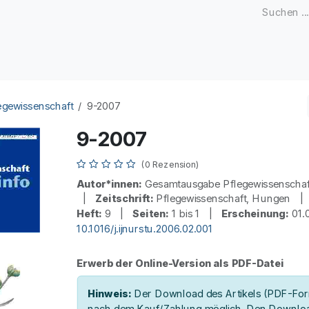
Zeitschriften
Open Access
Kongresse
Firmenku
egewissenschaft
9-2007
9-2007
(0 Rezension)
Autor*innen:
Gesamtausgabe Pflegewissenscha
|
Zeitschrift:
Pflegewissenschaft, Hungen 
Heft:
9 |
Seiten:
1 bis 1 |
Erscheinung:
01.
10.1016/j.ijnurstu.2006.02.001
Erwerb der Online-Version als PDF-Datei
Hinweis:
Der Download des Artikels (PDF-Form
nach dem Kauf/Zahlung möglich. Den Downloa