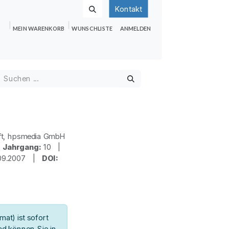
Kontakt
MEIN WARENKORB
WUNSCHLISTE
ANMELDEN
nden
Shop
Hilfe
Jobs
ft, hpsmedia GmbH
|
Jahrgang:
10 |
09.2007 |
DOI:
at) ist sofort
d können Sie in