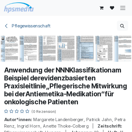
Zum Inhalt springen
Pflegewissenschaft
Anwendung der NNNKlassifikationam
Beispiel derevidenzbasierten
Praxisleitlinie„Pflegerische Mitwirkung
bei derAntiemetika-Medikation“für
onkologische Patienten
(0 Rezension)
Autor*innen:
Margarete Landenberger, Patrick Jahn, Petra
Renz, Ingrid Horn, Anette Thoke-Colberg |
Zeitschrift: