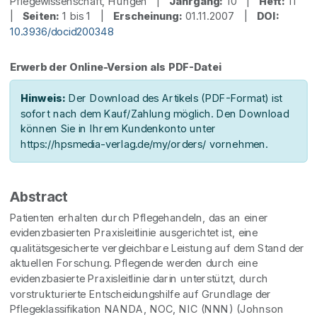
Pflegewissenschaft, Hungen |
Jahrgang:
10 |
Heft:
11
|
Seiten:
1 bis 1 |
Erscheinung:
01.11.2007 |
DOI:
10.3936/docid200348
Erwerb der Online-Version als PDF-Datei
Hinweis:
Der Download des Artikels (PDF-Format) ist
sofort nach dem Kauf/Zahlung möglich. Den Download
können Sie in Ihrem Kundenkonto unter
https://hpsmedia-verlag.de/my/orders/ vornehmen.
Abstract
Patienten erhalten durch Pflegehandeln, das an einer
evidenzbasierten Praxisleitlinie ausgerichtet ist, eine
qualitätsgesicherte vergleichbare Leistung auf dem Stand der
aktuellen Forschung. Pflegende werden durch eine
evidenzbasierte Praxisleitlinie darin unterstützt, durch
vorstrukturierte Entscheidungshilfe auf Grundlage der
Pflegeklassifikation NANDA, NOC, NIC (NNN) (Johnson