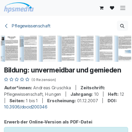
Zum Inhalt springen
Pflegewissenschaft
Bildung: unvermeidbar und gemieden
(0 Rezension)
Autor*innen:
Andreas Gruschka |
Zeitschrift:
Pflegewissenschaft, Hungen |
Jahrgang:
10 |
Heft:
12
|
Seiten:
1 bis 1 |
Erscheinung:
01.12.2007 |
DOI:
10.3936/docid200346
Erwerb der Online-Version als PDF-Datei