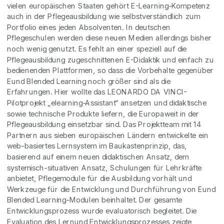
vielen europäischen Staaten gehört E-Learning-Kompetenz
auch in der Pflegeausbildung wie selbstverständlich zum
Portfolio eines jeden Absolventen. In deutschen
Pflegeschulen werden diese neuen Medien allerdings bisher
noch wenig genutzt. Es fehlt an einer speziell auf die
Pflegeausbildung zugeschnittenen E-Didaktik und einfach zu
bedienenden Plattformen, so dass die Vorbehalte gegenüber
Eund Blended Learning noch größer sind als die
Erfahrungen. Hier wollte das LEONARDO DA VINCI-
Pilotprojekt „elearning-Assistant“ ansetzen und didaktische
sowie technische Produkte liefern, die Europaweit in der
Pflegeausbildung einsetzbar sind. Das Projektteam mit 14
Partnern aus sieben europäischen Ländern entwickelte ein
web-basiertes Lernsystem im Baukastenprinzip, das,
basierend auf einem neuen didaktischen Ansatz, dem
systemisch-situativen Ansatz, Schulungen für Lehrkräfte
anbietet, Pflegemodule für die Ausbildung vorhält und
Werkzeuge für die Entwicklung und Durchführung von Eund
Blended Learning-Modulen beinhaltet. Der gesamte
Entwicklungsprozess wurde evaluatorisch begleitet. Die
Evaluation des Lernund Entwicklungsprozesses zeigte