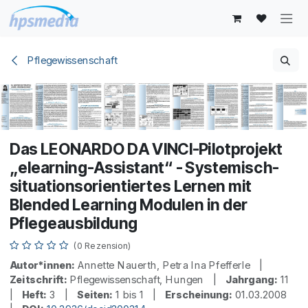
Zum Inhalt springen
Pflegewissenschaft
Das LEONARDO DA VINCI-Pilotprojekt
„elearning-Assistant“ - Systemisch-
situationsorientiertes Lernen mit
Blended Learning Modulen in der
Pflegeausbildung
(0 Rezension)
Autor*innen:
Annette Nauerth, Petra Ina Pfefferle |
Zeitschrift:
Pflegewissenschaft, Hungen |
Jahrgang:
11
|
Heft:
3 |
Seiten:
1 bis 1 |
Erscheinung:
01.03.2008