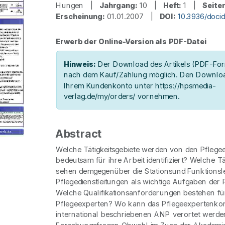
Hungen |
Jahrgang:
10 |
Heft:
1 |
Seiten
Erscheinung:
01.01.2007 |
DOI:
10.3936/doci
Erwerb der Online-Version als PDF-Datei
Hinweis:
Der Download des Artikels (PDF-Form
nach dem Kauf/Zahlung möglich. Den Downloa
Ihrem Kundenkonto unter https://hpsmedia-
verlag.de/my/orders/ vornehmen.
Abstract
Welche Tätigkeitsgebiete werden von den Pflegee
bedeutsam für ihre Arbeit identifiziert? Welche Tä
sehen demgegenüber die Stationsund Funktionsle
Pflegedienstleitungen als wichtige Aufgaben der
Welche Qualifikationsanforderungen bestehen fü
Pflegeexperten? Wo kann das Pflegeexpertenkon
international beschriebenen ANP verortet werde