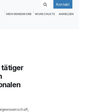
Kontakt
MEIN WARENKORB
WUNSCHLISTE
ANMELDEN
nden
Shop
Hilfe
Jobs
tätiger
n
ionalen
egewissenschaft,