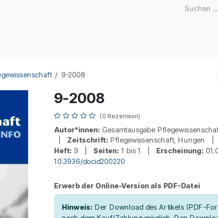
Zeitschriften
Open Access
Kongresse
Firmenku
egewissenschaft
9-2008
9-2008
(0 Rezension)
Autor*innen:
Gesamtausgabe Pflegewissenscha
|
Zeitschrift:
Pflegewissenschaft, Hungen 
Heft:
9 |
Seiten:
1 bis 1 |
Erscheinung:
01.
10.3936/docid200220
Erwerb der Online-Version als PDF-Datei
Hinweis:
Der Download des Artikels (PDF-Form
nach dem Kauf/Zahlung möglich. Den Downloa