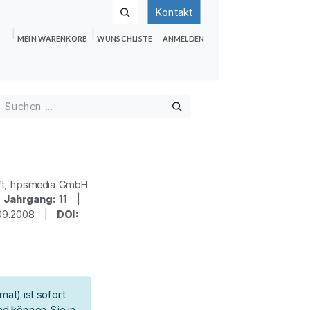
Kontakt
MEIN WARENKORB
WUNSCHLISTE
ANMELDEN
nden
Shop
Hilfe
Jobs
ft, hpsmedia GmbH
|
Jahrgang:
11 |
09.2008 |
DOI:
at) ist sofort
d können Sie in