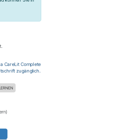
.
ia CareLit Complete
schrift zugänglich.
LERNEN
uern)