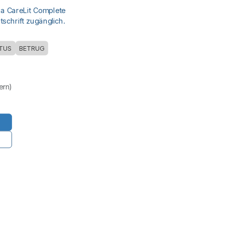
ia CareLit Complete
schrift zugänglich.
ITUS
BETRUG
uern)