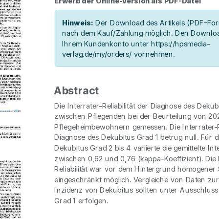
Erwerb der Online-Version als PDF-Datei
Hinweis:
Der Download des Artikels (PDF-Form
nach dem Kauf/Zahlung möglich. Den Downloa
Ihrem Kundenkonto unter https://hpsmedia-
verlag.de/my/orders/ vornehmen.
Abstract
Die Interrater-Reliabilität der Diagnose des Dekub
zwischen Pflegenden bei der Beurteilung von 20
Pflegeheimbewohnern gemessen. Die Interrater-Rel
Diagnose des Dekubitus Grad 1 betrug null. Für 
Dekubitus Grad 2 bis 4 variierte die gemittelte Inte
zwischen 0,62 und 0,76 (kappa-Koeffizient). Di
Reliabilität war vor dem Hintergrund homogener
eingeschränkt möglich. Vergleiche von Daten zu
Inzidenz von Dekubitus sollten unter Ausschluss
Grad 1 erfolgen.