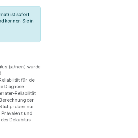
at) ist sofort
d können Sie in
itus (ja/nein) wurde
2
iabilität für die
die Diagnose
rrater-Reliabilität
e Berechnung der
 Stichproben nur
r Prävalenz und
 des Dekubitus