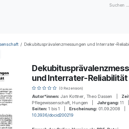
Zeitschriften
Open Access
Kongresse
Firmenku
senschaft
Dekubitusprävalenzmessungen und Interrater-Reliabil
Dekubitusprävalenzmes
und Interrater-Reliabilität
(0 Rezension)
Autor*innen:
Jan Kottner, Theo Dassen |
Zei
Pflegewissenschaft, Hungen |
Jahrgang:
11
Seiten:
1 bis 1 |
Erscheinung:
01.09.2008 
10.3936/docid200219