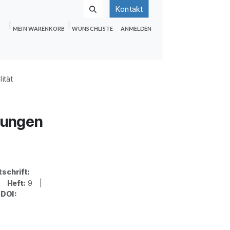
Kontakt
MEIN WARENKORB
WUNSCHLISTE
ANMELDEN
nden
Shop
Hilfe
Jobs
ität
sungen
tschrift:
 |
Heft:
9 |
|
DOI: