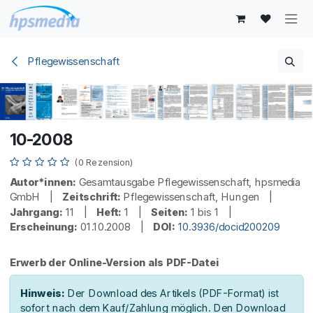
Zum Inhalt springen
Pflegewissenschaft
10-2008
(0 Rezension)
Autor*innen:
Gesamtausgabe Pflegewissenschaft, hpsmedia
GmbH |
Zeitschrift:
Pflegewissenschaft, Hungen |
Jahrgang:
11 |
Heft:
1 |
Seiten:
1 bis 1 |
Erscheinung:
01.10.2008 |
DOI:
10.3936/docid200209
Erwerb der Online-Version als PDF-Datei
Hinweis:
Der Download des Artikels (PDF-Format) ist
sofort nach dem Kauf/Zahlung möglich. Den Download