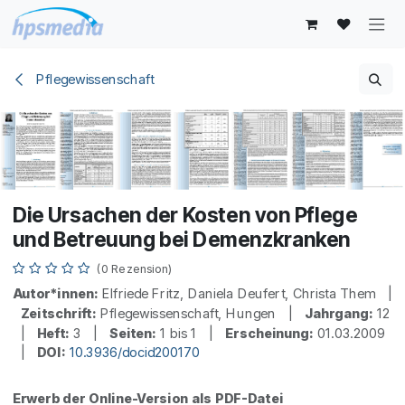
Zum Inhalt springen
Pflegewissenschaft
Die Ursachen der Kosten von Pflege
und Betreuung bei Demenzkranken
(0 Rezension)
Autor*innen:
Elfriede Fritz, Daniela Deufert, Christa Them |
Zeitschrift:
Pflegewissenschaft, Hungen |
Jahrgang:
12
|
Heft:
3 |
Seiten:
1 bis 1 |
Erscheinung:
01.03.2009
|
DOI:
10.3936/docid200170
Erwerb der Online-Version als PDF-Datei