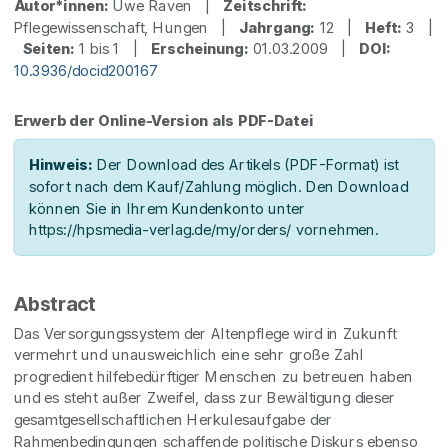
Autor*innen:
Uwe Raven |
Zeitschrift:
Pflegewissenschaft, Hungen |
Jahrgang:
12 |
Heft:
3 |
Seiten:
1 bis 1 |
Erscheinung:
01.03.2009 |
DOI:
10.3936/docid200167
Erwerb der Online-Version als PDF-Datei
Hinweis:
Der Download des Artikels (PDF-Format) ist
sofort nach dem Kauf/Zahlung möglich. Den Download
können Sie in Ihrem Kundenkonto unter
https://hpsmedia-verlag.de/my/orders/ vornehmen.
Abstract
Das Versorgungssystem der Altenpflege wird in Zukunft
vermehrt und unausweichlich eine sehr große Zahl
progredient hilfebedürftiger Menschen zu betreuen haben
und es steht außer Zweifel, dass zur Bewältigung dieser
gesamtgesellschaftlichen Herkulesaufgabe der
Rahmenbedingungen schaffende politische Diskurs ebenso