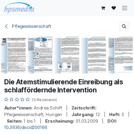
Zum Inhalt springen
Pflegewissenschaft
Die Atemstimulierende Einreibung als
schlaffördernde Intervention
(0 Rezension)
Autor*innen:
Andrea Schiff |
Zeitschrift:
Pflegewissenschaft, Hungen |
Jahrgang:
12 |
Heft:
3 |
Seiten:
1 bis 1 |
Erscheinung:
01.03.2009 |
DOI:
10.3936/docid200166